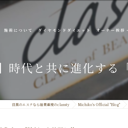
施術について
ダイヤモンドダイエット
オーナー挨拶
】時代と共に進化する
目黒のエステなら結果重視のclassty
Michiko's Official ''Blog''