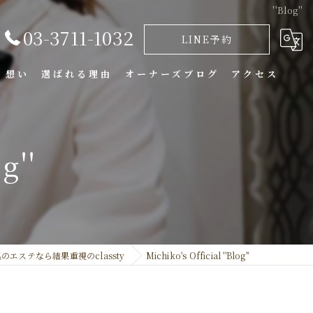
''Blog''
03-3711-1032
LINE予約
・想い
選ばれる理由
オーナーズブログ
アクセス
g''
のエステなら結果重視のclassty
Michiko's Official ''Blog''