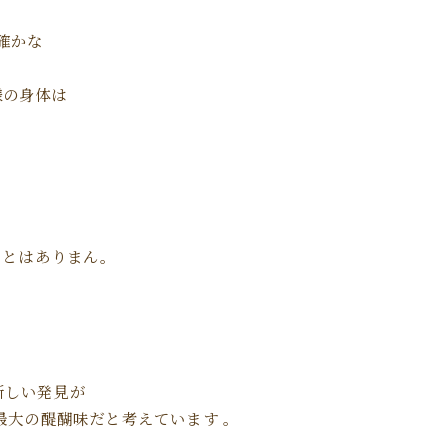
確かな
様の身体は
ことはありまん。
新しい発見が
大の醍醐味だと考えています 。