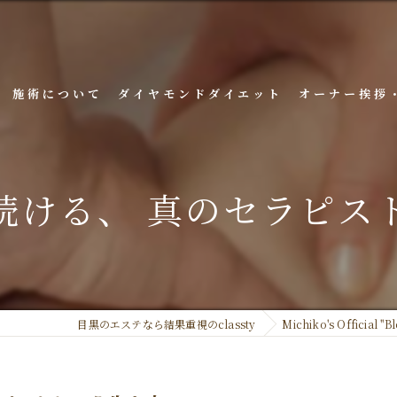
施術について
ダイヤモンドダイエット
オーナー挨拶
続ける、 真のセラピス
目黒のエステなら結果重視のclassty
Michiko's Official ''Bl