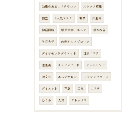
効果のあるエステサロン
スタッフ募集
独立
#人気エステ
循環
浮腫み
神経回路
学芸大学 エステ
根本改善
学芸大学
内側からアプローチ
ダイヤモンドダイエット
目黒エステ
健康美
チノザメソッド
オールハンド
碑文谷
エステサロン
ファシアリリース
ダイエット
不調
目黒
エステ
むくみ
人気
デトックス