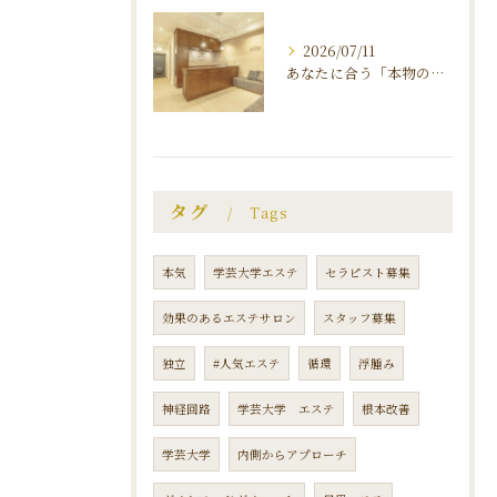
2026/07/11
あなたに合う「本物のエステサロン」の見つけ方
タグ
Tags
本気
学芸大学エステ
セラピスト募集
効果のあるエステサロン
スタッフ募集
独立
#人気エステ
循環
浮腫み
神経回路
学芸大学 エステ
根本改善
学芸大学
内側からアプローチ