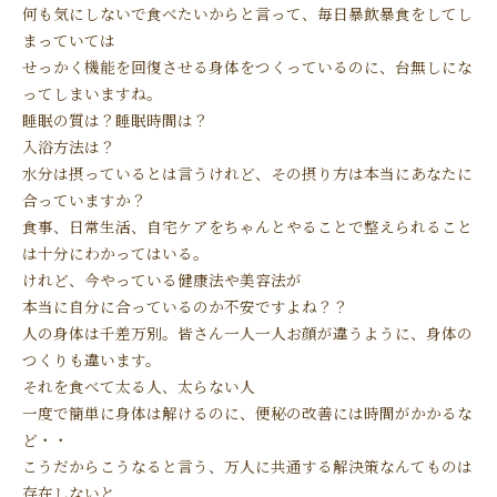
何も気にしないで食べたいからと言って、毎日暴飲暴食をしてし
まっていては
せっかく機能を回復させる身体をつくっているのに、台無しにな
ってしまいますね。
睡眠の質は？睡眠時間は？
入浴方法は？
水分は摂っているとは言うけれど、その摂り方は本当にあなたに
合っていますか？
食事、日常生活、自宅ケアをちゃんとやることで整えられること
は十分にわかってはいる。
けれど、今やっている健康法や美容法が
本当に自分に合っているのか不安ですよね？？
人の身体は千差万別。皆さん一人一人お顔が違うように、身体の
つくりも違います。
それを食べて太る人、太らない人
一度で簡単に身体は解けるのに、便秘の改善には時間がかかるな
ど・・
こうだからこうなると言う、万人に共通する解決策なんてものは
存在しないと