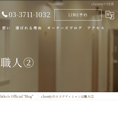
classtyの技術
03-3711-1032
LINE予約
・想い
選ばれる理由
オーナーズブログ
アクセス
は職人②
hiko's Official ''Blog''
classtyのエステティシャンは職人②