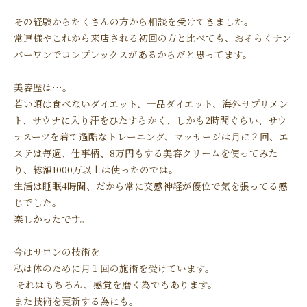
その経験からたくさんの方から相談を受けてきました。
常連様やこれから来店される初回の方と比べても、おそらくナン
バーワンでコンプレックスがあるからだと思ってます。
美容歴は…。
若い頃は食べないダイエット、一品ダイエット、海外サプリメン
ト、サウナに入り汗をひたすらかく、しかも2時間ぐらい、サウ
ナスーツを着て過酷なトレーニング、マッサージは月に２回、エ
ステは毎週、仕事柄、8万円もする美容クリームを使ってみた
り、総額1000万以上は使ったのでは。
生活は睡眠4時間、だから常に交感神経が優位で気を張ってる感
じでした。
楽しかったです。
今はサロンの技術を
私は体のために月１回の施術を受けています。
それはもちろん、感覚を磨く為でもあります。
また技術を更新する為にも。