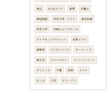
独立
#人気エステ
循環
浮腫み
神経回路
学芸大学 エステ
根本改善
学芸大学
内側からアプローチ
ダイヤモンドダイエット
目黒エステ
健康美
チノザメソッド
オールハンド
碑文谷
エステサロン
ファシアリリース
ダイエット
不調
目黒
エステ
むくみ
人気
デトックス