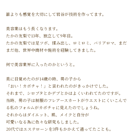
誰よりも感覚を大切にして岩谷が技術を作ってます。
美容業はもう長くなります。
たかの友梨で13年、独立して9年目。
たかの友梨では足ツボ、揉み出し、ロミロミ、バリアロマ、まだ
まだ他、世界中商材や施術を経験してきました。
何で美容業界に入ったのかというと。
美に目覚めたのが14歳の時、男の子から
「おい！カボチャ！」と言われたのがきっかけでした。
それまで、シロブタとかデブとかはよくいわれてたのですが。
当時、男の子は制服のフレアースカートがウエストにくいこんで
る私のフォルムがカボチャに見えたのでしょうね。
それからはダイエット、肌、メイクと自分が
可愛いなる為に色々な研究もしました。
20代ではエステローンを3件もかかえて通ってたことも。